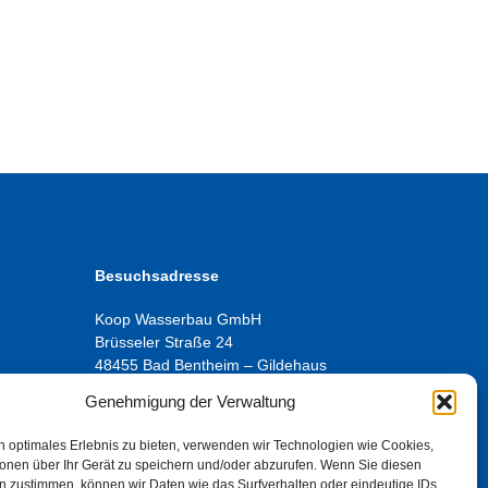
Besuchsadresse
Koop Wasserbau GmbH
Brüsseler Straße 24
48455 Bad Bentheim – Gildehaus
Genehmigung der Verwaltung
Kontakt
gen
n optimales Erlebnis zu bieten, verwenden wir Technologien wie Cookies,
E-Mail:
info@koopwasserbau.de
ionen über Ihr Gerät zu speichern und/oder abzurufen. Wenn Sie diesen
Tel. +49 (0)5924 78 300
n zustimmen, können wir Daten wie das Surfverhalten oder eindeutige IDs