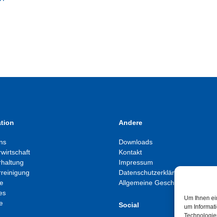
tion
Andere
ns
Downloads
wirtschaft
Kontakt
haltung
Impressum
reinigung
Datenschutzerklärung
te
Allgemeine Geschäftsbedingun
es
Um Ihnen ei
e
Social
um Informat
Technologie