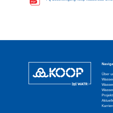
Naviga
Über u
Wasser
Wasser
Wasser
Projek
Aktuell
Karrier